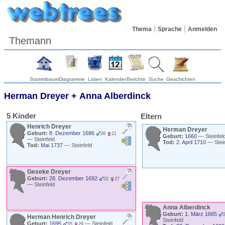
Thema
Sprache
Anmelden
Themann
Stammbaum
Diagramme
Listen
Kalender
Berichte
Suche
Geschichten
Herman
Dreyer
+
Anna
Alberdinck
5 Kinder
Eltern
Henrich
Dreyer
Herman
Dreyer
Geburt:
8. Dezember 1686
26
21
Geburt:
1660
—
Steinfel
—
Steinfeld
Tod:
2. April 1710
—
Stei
Tod:
Mai 1737
—
Steinfeld
Geseke
Dreyer
Geburt:
28. Dezember 1692
32
27
—
Steinfeld
Anna
Alberdinck
Geburt:
1. März 1665
Herman Henrich
Dreyer
Steinfeld
Geburt:
1695
—
Steinfeld
35
29