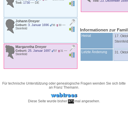
Tod:
23. Dezember 1699
Tod:
1730
—
DE
Johann
Dreyer
Geburt:
3. Januar 1696
—
36
30
Steinfeld
Informationen zur Fami
Heirat
17. Okto
Steinfel
Margaretha
Dreyer
Geburt:
25. Januar 1697
—
37
31
Letzte Änderung
31. Okto
Steinfeld
Für technische Unterstützung oder genealogische Fragen wenden Sie sich bitte
an
Franz Themann
.
Diese Seite wurde bisher
mal angesehen.
371