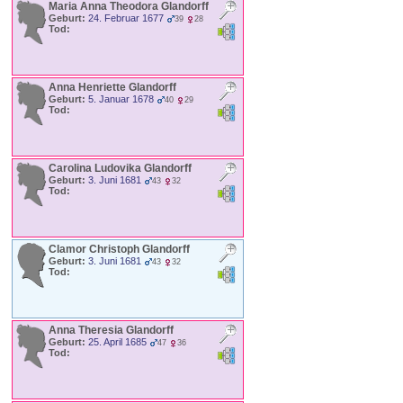
Maria Anna Theodora
Glandorff
Geburt:
24. Februar 1677
39
28
Tod:
Anna Henriette
Glandorff
Geburt:
5. Januar 1678
40
29
Tod:
Carolina Ludovika
Glandorff
Geburt:
3. Juni 1681
43
32
Tod:
Clamor Christoph
Glandorff
Geburt:
3. Juni 1681
43
32
Tod:
Anna Theresia
Glandorff
Geburt:
25. April 1685
47
36
Tod: