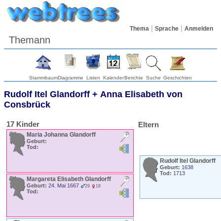
Thema
Sprache
Anmelden
Themann
Stammbaum
Diagramme
Listen
Kalender
Berichte
Suche
Geschichten
Rudolf Itel
Glandorff
+
Anna Elisabeth
von
Consbrück
17 Kinder
Eltern
Maria Johanna
Glandorff
Geburt:
Tod:
Rudolf Itel
Glandorff
Geburt:
1638
Tod:
1713
Margareta Elisabeth
Glandorff
Geburt:
24. Mai 1667
29
18
Tod: