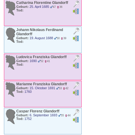
Catharina Florentine
Glandorff
Geburt:
25. April 1685
47
36
Tod:
Johann Nikolaus Ferdinand
Glandorff
Geburt:
19. August 1688
50
39
Tod:
Ludovica Franziska
Glandorff
Geburt:
1690
52
41
Tod:
Marianne Franziska
Glandorff
Geburt:
15. Oktober 1691
53
42
Tod:
1760
Caspar Florenz
Glandorff
Geburt:
6. September 1693
55
44
Tod:
1752