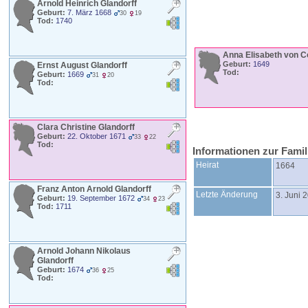
Arnold Heinrich
Glandorff
Geburt:
7. März 1668
30
19
Tod:
1740
Anna Elisabeth
von C
Geburt:
1649
Ernst August
Glandorff
Tod:
Geburt:
1669
31
20
Tod:
Clara Christine
Glandorff
Geburt:
22. Oktober 1671
33
22
Tod:
Informationen zur Fami
Heirat
1664
Franz Anton Arnold
Glandorff
Letzte Änderung
3. Juni 
Geburt:
19. September 1672
34
23
Tod:
1711
Arnold Johann Nikolaus
Glandorff
Geburt:
1674
36
25
Tod: