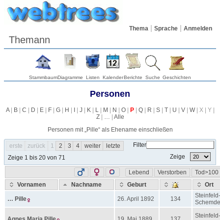
Thema
Sprache
Anmelden
Themann
Stammbaum
Diagramme
Listen
Kalender
Berichte
Suche
Geschichten
Personen
A
|
B
|
C
|
D
|
E
|
F
|
G
|
H
|
I
|
J
|
K
|
L
|
M
|
N
|
O
|
P
|
Q
|
R
|
S
|
T
|
U
|
V
|
W
| X | Y |
Z
|
…
|
Alle
Personen mit „
Pille
“ als Ehename einschließen
Filter
erste
zurück
1
2
3
4
weiter
letzte
Zeige
Zeige 1 bis 20 von 71
Lebend
Verstorben
Tod>100
Vornamen
Nachname
Geburt
Ort
Steinfeld
…
Pille
26. April 1892
134
Schemd
Steinfeld
Agnes Maria
Pille
19. Mai 1889
137