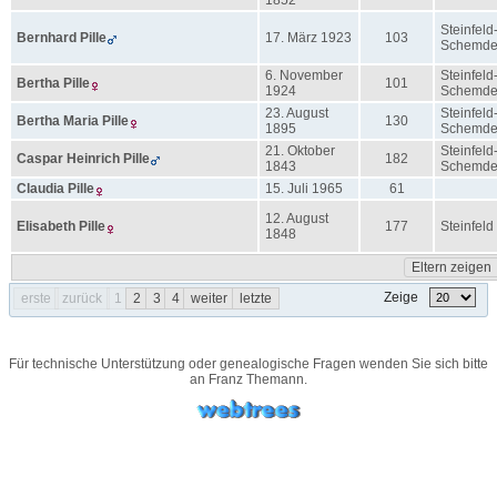
Steinfeld
Bernhard
Pille
17. März 1923
103
Schemd
6. November
Steinfeld
Bertha
Pille
101
1924
Schemd
23. August
Steinfeld
Bertha Maria
Pille
130
1895
Schemd
21. Oktober
Steinfeld
Caspar Heinrich
Pille
182
1843
Schemd
Claudia
Pille
15. Juli 1965
61
12. August
Elisabeth
Pille
177
Steinfeld
1848
Eltern zeigen
Zeige
erste
zurück
1
2
3
4
weiter
letzte
Für technische Unterstützung oder genealogische Fragen wenden Sie sich bitte
an
Franz Themann
.