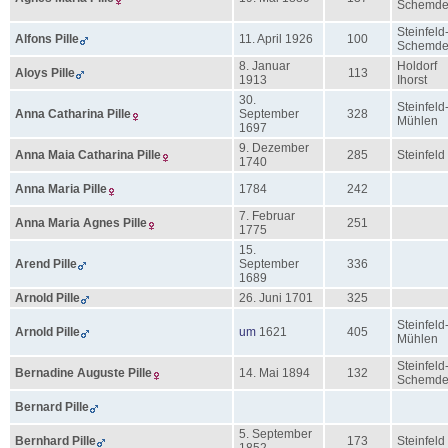
Schemd
Steinfeld
Alfons
Pille
11. April 1926
100
Schemd
8. Januar
Holdorf
Aloys
Pille
113
1913
Ihorst
30.
Steinfeld
Anna Catharina
Pille
September
328
Mühlen
1697
9. Dezember
Anna Maia Catharina
Pille
285
Steinfeld
1740
Anna Maria
Pille
1784
242
7. Februar
Anna Maria Agnes
Pille
251
1775
15.
Arend
Pille
September
336
1689
Arnold
Pille
26. Juni 1701
325
Steinfeld
Arnold
Pille
um
1621
405
Mühlen
Steinfeld
Bernadine Auguste
Pille
14. Mai 1894
132
Schemd
Bernard
Pille
5. September
Bernhard
Pille
173
Steinfeld
1852