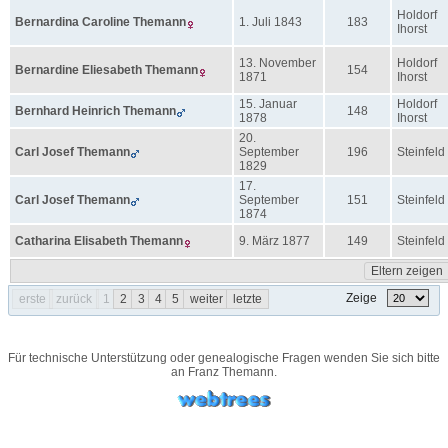
Holdorf
Bernardina Caroline
Themann
1. Juli 1843
183
Ihorst
13. November
Holdorf
Bernardine Eliesabeth
Themann
154
1871
Ihorst
15. Januar
Holdorf
Bernhard Heinrich
Themann
148
1878
Ihorst
20.
Carl Josef
Themann
September
196
Steinfeld
1829
17.
Carl Josef
Themann
September
151
Steinfeld
1874
Catharina Elisabeth
Themann
9. März 1877
149
Steinfeld
Eltern zeigen
Zeige
erste
zurück
1
2
3
4
5
weiter
letzte
Für technische Unterstützung oder genealogische Fragen wenden Sie sich bitte
an
Franz Themann
.