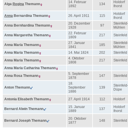
14. Februar
Holdorf
Alga
Regina
Themann
134
1892
Ihorst
Holdorf
Anna
Bernardina
Themann
26. April 1911
115
Ihorst
20. Dezember
Steinfeld
Anna Bernhardina
Themann
97
1928
Mühlen
22. Februar
Anna Margaretha
Themann
217
Steinfeld
1809
27. Januar
Steinfeld
Anna Maria
Themann
185
1841
Mühlen
Anna Maria
Themann
14. Mai 1824
202
Steinfeld
4. Oktober
Anna Maria
Themann
217
Steinfeld
1808
Anna Maria Catharina
Themann
5. September
Anna Rosa
Themann
147
Steinfeld
1878
18.
Steinfeld
Anton
Themann
September
139
Düpe
1886
Antonia Elisabeth
Themann
27. April 1914
112
Holdorf
15. Januar
Holdorf
Bernard Alwin
Themann
137
1889
Ihorst
20. Oktober
Bernard Joseph
Themann
148
Steinfeld
1877