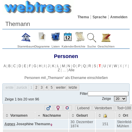
Thema
Sprache
Anmelden
Themann
Stammbaum
Diagramme
Listen
Kalender
Berichte
Suche
Geschichten
Personen
A
|
B
|
C
|
D
|
E
|
F
|
G
|
H
|
I
|
J
|
K
|
L
|
M
|
N
|
O
|
P
|
Q
|
R
|
S
|
T
|
U
|
V
|
W
| X | Y |
Z
|
…
|
Alle
Personen mit „
Themann
“ als Ehename einschließen
erste
zurück
1
2
3
4
5
weiter
letzte
Filter
Zeige
Zeige 1 bis 20 von 96
Lebend
Verstorben
Tod>100
Vornamen
Nachname
Geburt
Ort
30. Dezember
Steinfeld
Agnes
Josephine
Themann
151
1874
Mühlen