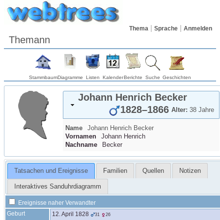
Thema
Sprache
Anmelden
Themann
Stammbaum
Diagramme
Listen
Kalender
Berichte
Suche
Geschichten
Johann Henrich
Becker
1828
–
1866
Alter:
38 Jahre
Name
Johann Henrich
Becker
Vornamen
Johann Henrich
Nachname
Becker
Tatsachen und Ereignisse
Familien
Quellen
Notizen
Interaktives Sanduhrdiagramm
Ereignisse naher Verwandter
Geburt
12. April 1828
31
26