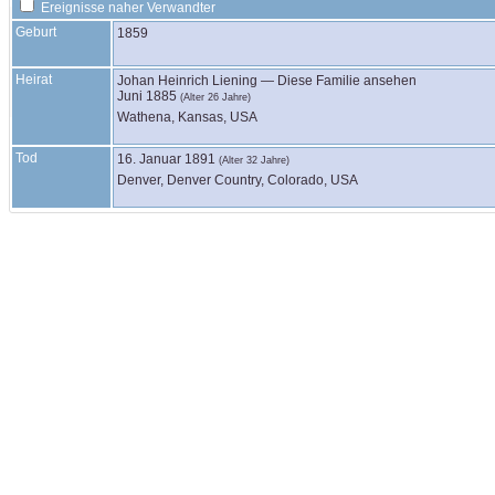
Ereignisse naher Verwandter
Geburt
1859
Heirat
Johan Heinrich
Liening
—
Diese Familie ansehen
Juni 1885
(Alter 26 Jahre)
Wathena, Kansas, USA
Tod
16. Januar 1891
(Alter 32 Jahre)
Denver, Denver Country, Colorado, USA