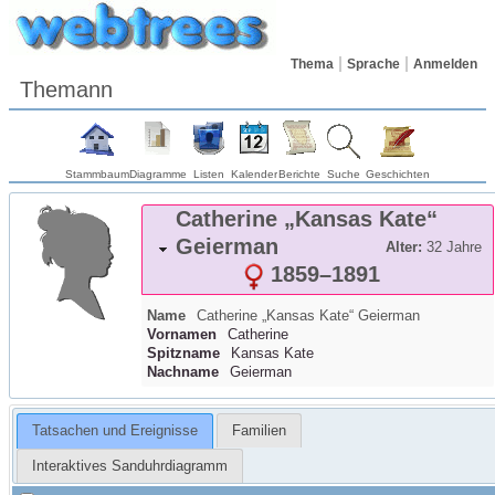
Thema
Sprache
Anmelden
Themann
Stammbaum
Diagramme
Listen
Kalender
Berichte
Suche
Geschichten
Catherine „Kansas Kate“
Geierman
Alter:
32 Jahre
1859
–
1891
Name
Catherine „Kansas Kate“
Geierman
Vornamen
Catherine
Spitzname
Kansas Kate
Nachname
Geierman
Tatsachen und Ereignisse
Familien
Interaktives Sanduhrdiagramm