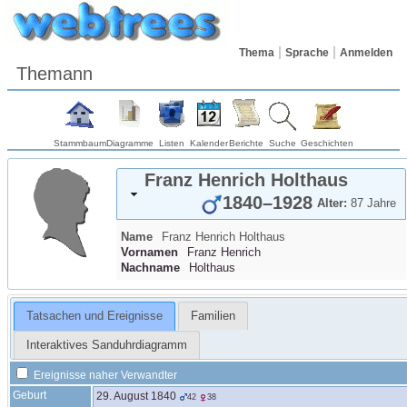
Thema
Sprache
Anmelden
Themann
Stammbaum
Diagramme
Listen
Kalender
Berichte
Suche
Geschichten
Franz Henrich
Holthaus
1840
–
1928
Alter:
87 Jahre
Name
Franz Henrich
Holthaus
Vornamen
Franz Henrich
Nachname
Holthaus
Tatsachen und Ereignisse
Familien
Interaktives Sanduhrdiagramm
Ereignisse naher Verwandter
Geburt
29. August 1840
42
38