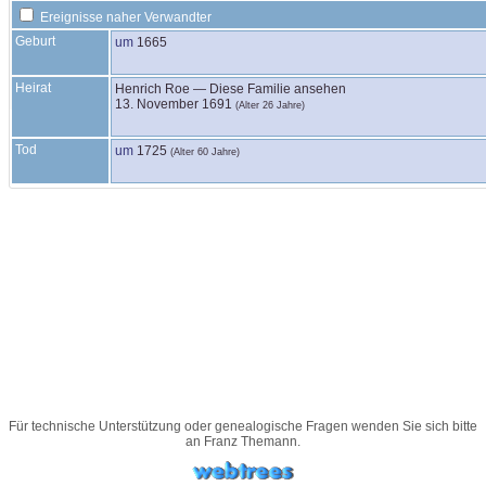
Ereignisse naher Verwandter
Geburt
um
1665
Heirat
Henrich
Roe
—
Diese Familie ansehen
13. November 1691
(Alter 26 Jahre)
Tod
um
1725
(Alter 60 Jahre)
Für technische Unterstützung oder genealogische Fragen wenden Sie sich bitte
an
Franz Themann
.