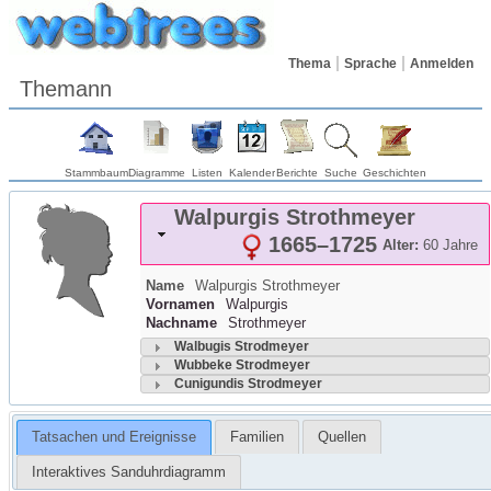
Thema
Sprache
Anmelden
Themann
Stammbaum
Diagramme
Listen
Kalender
Berichte
Suche
Geschichten
Walpurgis
Strothmeyer
1665
–
1725
Alter:
60 Jahre
Name
Walpurgis
Strothmeyer
Vornamen
Walpurgis
Nachname
Strothmeyer
Walbugis
Strodmeyer
Wubbeke
Strodmeyer
Cunigundis
Strodmeyer
Tatsachen und Ereignisse
Familien
Quellen
Interaktives Sanduhrdiagramm