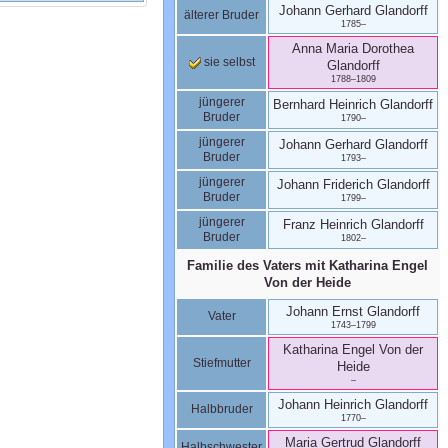
Johann Gerhard
Glandorff
älterer Bruder
1785
–
Anna Maria Dorothea
sie selbst
Glandorff
1788
–
1809
jüngerer
Bernhard Heinrich
Glandorff
Bruder
1790
–
jüngerer
Johann Gerhard
Glandorff
Bruder
1793
–
jüngerer
Johann Friderich
Glandorff
Bruder
1799
–
jüngerer
Franz Heinrich
Glandorff
Bruder
1802
–
Familie des Vaters mit
Katharina Engel
Von der Heide
Johann Ernst
Glandorff
Vater
1743
–
1799
Katharina Engel
Von der
Stiefmutter
Heide
–
Johann Heinrich
Glandorff
Halbbruder
1770
–
Maria Gertrud
Glandorff
Halbschwester