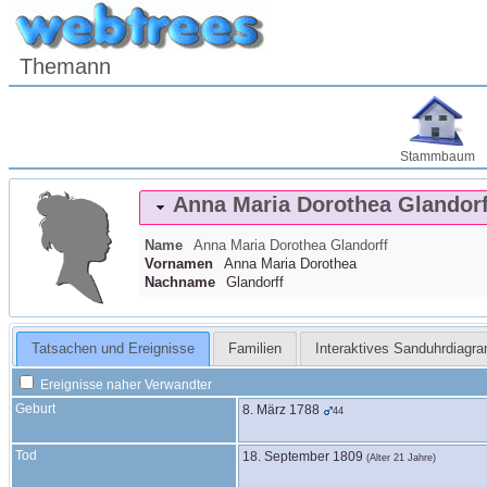
Themann
Stammbaum
Anna Maria Dorothea
Glandorf
Name
Anna Maria Dorothea
Glandorff
Vornamen
Anna Maria Dorothea
Nachname
Glandorff
Tatsachen und Ereignisse
Familien
Interaktives Sanduhrdiagr
Ereignisse naher Verwandter
Geburt
8. März 1788
44
Tod
18. September 1809
(Alter 21 Jahre)