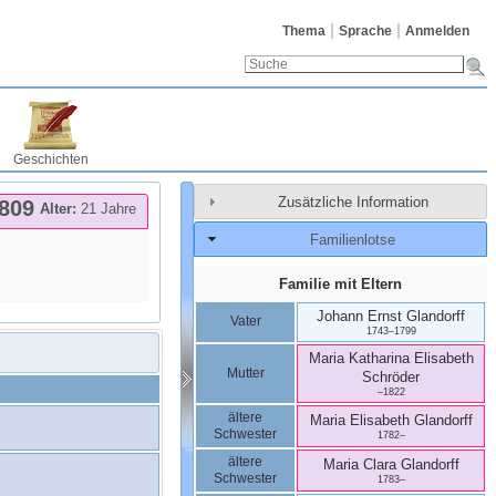
Thema
Sprache
Anmelden
Geschichten
Zusätzliche Information
809
Alter:
21 Jahre
Familienlotse
Familie mit Eltern
Johann Ernst
Glandorff
Vater
1743
–
1799
Maria Katharina Elisabeth
Mutter
Schröder
–
1822
ältere
Maria Elisabeth
Glandorff
Schwester
1782
–
ältere
Maria Clara
Glandorff
Schwester
1783
–