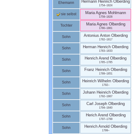
Hermann Heinrich
Olberding
Ehemann
1754
–
1824
Maria Agnes
Mohlmann
sie selbst
1759
–
1828
Maria Agnes
Olberding
Tochter
1780
–
1861
Antonius Anton
Olberding
Sohn
1782
–
1817
Herman Henrich
Olberding
Sohn
1783
–
1833
Henrich Arend
Olberding
Sohn
1785
–
1785
Franz Heinrich
Olberding
Sohn
1789
–
1851
Heinrich Wilhelm
Olberding
Sohn
1792
–
Johann Heinrich
Olberding
Sohn
1792
–
1867
Carl Joseph
Olberding
Sohn
1794
–
1840
Herich Arend
Olberding
Sohn
1797
–
1799
Henrich Arnold
Olberding
Sohn
1799
–