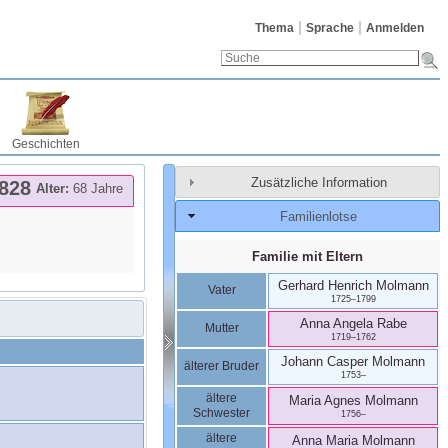
Thema
Sprache
Anmelden
Geschichten
Zusätzliche Information
828
Alter:
68 Jahre
Familienlotse
Familie mit Eltern
Gerhard Henrich
Molmann
Vater
1725
–
1799
Anna Angela
Rabe
Mutter
1719
–
1762
Johann Casper
Molmann
älterer Bruder
1753
–
ältere
Maria Agnes
Molmann
Schwester
1756
–
ältere
Anna Maria
Molmann