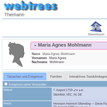
Themann
Stammbaum
Maria Agnes
Mohlmann
Name
Maria Agnes
Mohlmann
Vornamen
Maria Agnes
Nachname
Mohlmann
Tatsachen und Ereignisse
Familien
Interaktives Sanduhrdiagr
Ereignisse naher Verwandter
Geburt
7. August 1759
34
40
Steinfeld, VEC, NI, DE
Heirat
Hermann Heinrich
Olberding
—
Diese Fa
30. August 1780