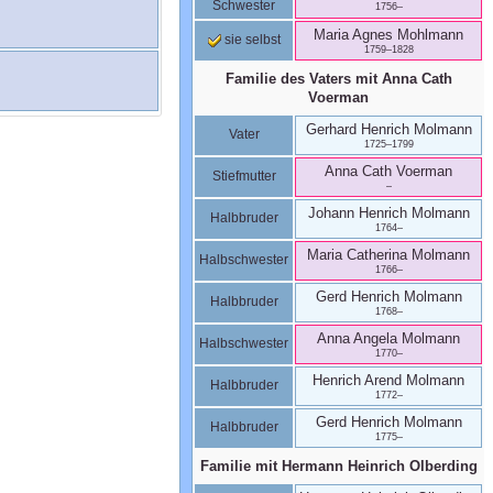
Schwester
1756
–
Maria Agnes
Mohlmann
sie selbst
1759
–
1828
Familie des Vaters mit
Anna Cath
Voerman
Gerhard Henrich
Molmann
Vater
1725
–
1799
Anna Cath
Voerman
Stiefmutter
–
Johann Henrich
Molmann
Halbbruder
1764
–
Maria Catherina
Molmann
Halbschwester
1766
–
Gerd Henrich
Molmann
Halbbruder
1768
–
Anna Angela
Molmann
Halbschwester
1770
–
Henrich Arend
Molmann
Halbbruder
1772
–
Gerd Henrich
Molmann
Halbbruder
1775
–
Familie mit
Hermann Heinrich
Olberding