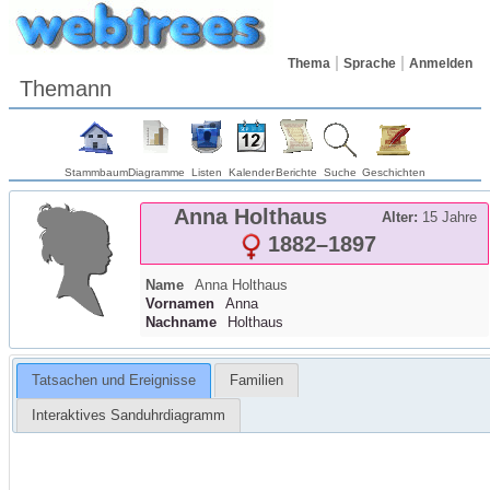
Thema
Sprache
Anmelden
Themann
Stammbaum
Diagramme
Listen
Kalender
Berichte
Suche
Geschichten
Anna
Holthaus
Alter:
15 Jahre
1882
–
1897
Name
Anna
Holthaus
Vornamen
Anna
Nachname
Holthaus
Tatsachen und Ereignisse
Familien
Interaktives Sanduhrdiagramm