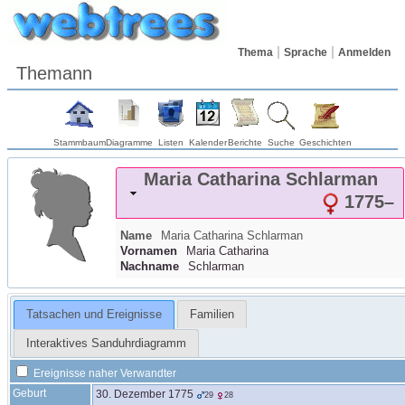
Thema
Sprache
Anmelden
Themann
Stammbaum
Diagramme
Listen
Kalender
Berichte
Suche
Geschichten
Maria Catharina
Schlarman
1775
–
Name
Maria Catharina
Schlarman
Vornamen
Maria Catharina
Nachname
Schlarman
Tatsachen und Ereignisse
Familien
Interaktives Sanduhrdiagramm
Ereignisse naher Verwandter
Geburt
30. Dezember 1775
29
28