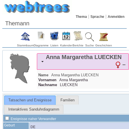
Thema
Sprache
Anmelden
Themann
Stammbaum
Diagramme
Listen
Kalender
Berichte
Suche
Geschichten
Anna Margaretha
LUECKEN
–
Name
Anna Margaretha
LUECKEN
Vornamen
Anna Margaretha
Nachname
LUECKEN
Tatsachen und Ereignisse
Familien
Interaktives Sanduhrdiagramm
Ereignisse naher Verwandter
Geburt
DE