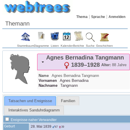
Thema
Sprache
Anmelden
Themann
Stammbaum
Diagramme
Listen
Kalender
Berichte
Suche
Geschichten
Agnes Bernadina
Tangmann
1839
–
1928
Alter:
88 Jahre
Name
Agnes Bernadina
Tangmann
Vornamen
Agnes Bernadina
Nachname
Tangmann
Tatsachen und Ereignisse
Familien
Interaktives Sanduhrdiagramm
Ereignisse naher Verwandter
Geburt
28. Mai 1839
47
39