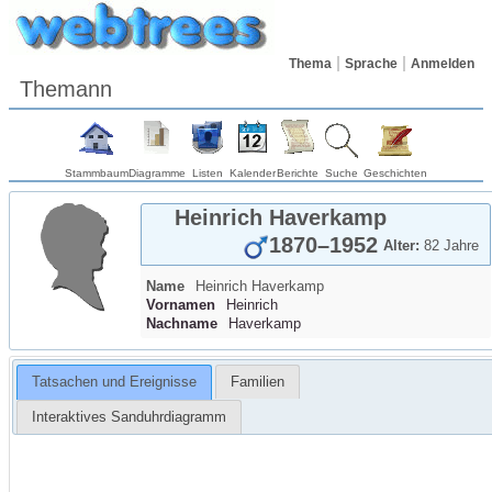
Thema
Sprache
Anmelden
Themann
Stammbaum
Diagramme
Listen
Kalender
Berichte
Suche
Geschichten
Heinrich
Haverkamp
1870
–
1952
Alter:
82 Jahre
Name
Heinrich
Haverkamp
Vornamen
Heinrich
Nachname
Haverkamp
Tatsachen und Ereignisse
Familien
Interaktives Sanduhrdiagramm