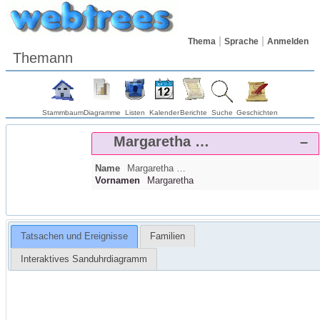
Thema
Sprache
Anmelden
Themann
Stammbaum
Diagramme
Listen
Kalender
Berichte
Suche
Geschichten
Margaretha
…
–
Name
Margaretha
…
Vornamen
Margaretha
Tatsachen und Ereignisse
Familien
Interaktives Sanduhrdiagramm