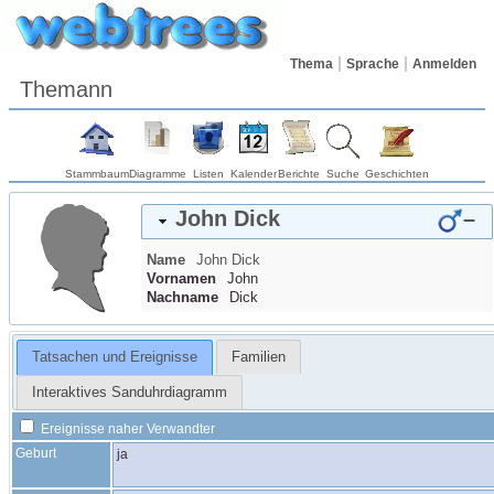
Thema
Sprache
Anmelden
Themann
Stammbaum
Diagramme
Listen
Kalender
Berichte
Suche
Geschichten
John
Dick
–
Name
John
Dick
Vornamen
John
Nachname
Dick
Tatsachen und Ereignisse
Familien
Interaktives Sanduhrdiagramm
Ereignisse naher Verwandter
Geburt
ja