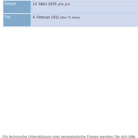
Geburt
14. März 1835
34
21
Tod
4. Februar 1911
(Alter 75 Jahre)
Für technische Unterstützung oder genealogische Fragen wenden Sie sich bitte