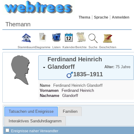
Thema
Sprache
Anmelden
Themann
Stammbaum
Diagramme
Listen
Kalender
Berichte
Suche
Geschichten
Ferdinand Heinrich
Glandorff
Alter:
75 Jahre
1835
–
1911
Name
Ferdinand Heinrich
Glandorff
Vornamen
Ferdinand Heinrich
Nachname
Glandorff
Tatsachen und Ereignisse
Familien
Interaktives Sanduhrdiagramm
Ereignisse naher Verwandter