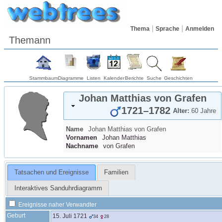
Thema
Sprache
Anmelden
Themann
Stammbaum
Diagramme
Listen
Kalender
Berichte
Suche
Geschichten
Johan Matthias
von Grafen
1721
–
1782
Alter:
60 Jahre
Name
Johan Matthias
von Grafen
Vornamen
Johan Matthias
Nachname
von Grafen
Tatsachen und Ereignisse
Familien
Interaktives Sanduhrdiagramm
Ereignisse naher Verwandter
Geburt
15. Juli 1721
34
28