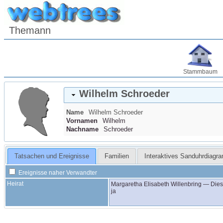
Themann
Stammbaum
Wilhelm
Schroeder
Name
Wilhelm
Schroeder
Vornamen
Wilhelm
Nachname
Schroeder
Tatsachen und Ereignisse
Familien
Interaktives Sanduhrdiagr
Ereignisse naher Verwandter
Heirat
Margaretha Elisabeth
Willenbring
—
Dies
ja