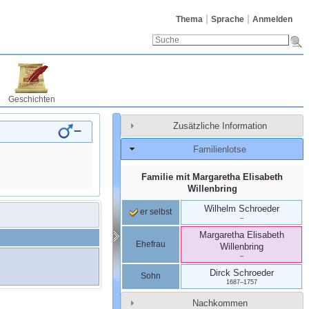
Thema
Sprache
Anmelden
Geschichten
Zusätzliche Information
–
Familienlotse
Familie mit
Margaretha Elisabeth
Willenbring
Wilhelm
Schroeder
er selbst
–
Margaretha Elisabeth
Ehefrau
Willenbring
–
Dirck
Schroeder
Sohn
1687
–
1757
Nachkommen