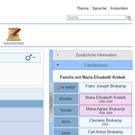
Thema
Sprache
Anmelden
Geschichten
Zusätzliche Information
–
Familienlotse
Familie mit
Maria Elisabeth
Krebek
Franz Joseph
Brokamp
er selbst
–
Maria Elisabeth
Krebek
Ehefrau
1806
–
1866
Maria Agnes
Brokamp
Tochter
1830
–
1909
Clemens
Brokamp
Sohn
1832
–
Carl Anton
Brokamp
Sohn