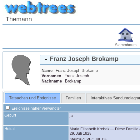
Themann
Stammbaum
Franz Joseph
Brokamp
Name
Franz Joseph
Brokamp
Vornamen
Franz Joseph
Nachname
Brokamp
Tatsachen und Ereignisse
Familien
Interaktives Sanduhrdiagr
Ereignisse naher Verwandter
Geburt
ja
Heirat
Maria Elisabeth
Krebek
—
Diese Familie
29. Juli 1828
Steinfeld, VEC, NI, DE