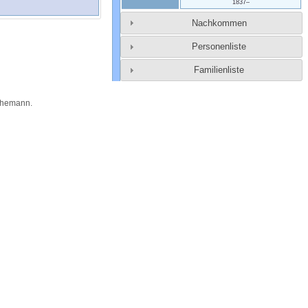
1837
–
Nachkommen
Personenliste
Familienliste
Themann
.