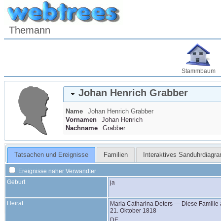
Themann
Stammbaum
Johan Henrich
Grabber
Name
Johan Henrich
Grabber
Vornamen
Johan Henrich
Nachname
Grabber
Tatsachen und Ereignisse
Familien
Interaktives Sanduhrdiagr
Ereignisse naher Verwandter
Geburt
ja
Heirat
Maria Catharina
Deters
—
Diese Familie
21. Oktober 1818
DE