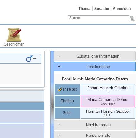
Thema
Sprache
Anmelden
Geschichten
Zusätzliche Information
–
Familienlotse
Familie mit
Maria Catharina
Deters
Johan Henrich
Grabber
er selbst
–
Maria Catharina
Deters
Ehefrau
1797
–
1867
Herman Henrich
Grabber
Sohn
1841
–
Nachkommen
Personenliste