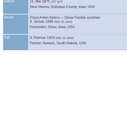
Geburt
11. Mai 1875
27
23
New Vienna, Dubuque County, Iowa, USA
Heirat
Franz Anton
Deters
—
Diese Familie ansehen
8. Januar 1896
(Alter 20 Jahre)
Hawarden, Sioux, Iowa, USA
Tod
6. Februar 1929
(Alter 53 Jahre)
Farmer, Hanson, South Dakota, USA