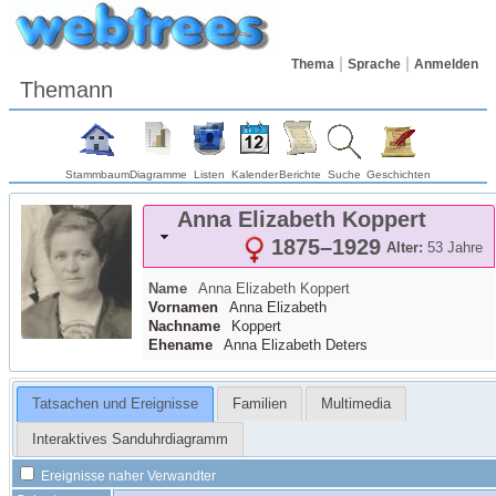
Thema
Sprache
Anmelden
Themann
Stammbaum
Diagramme
Listen
Kalender
Berichte
Suche
Geschichten
Anna Elizabeth
Koppert
1875
–
1929
Alter:
53 Jahre
Name
Anna Elizabeth
Koppert
Vornamen
Anna Elizabeth
Nachname
Koppert
Ehename
Anna Elizabeth Deters
Tatsachen und Ereignisse
Familien
Multimedia
Interaktives Sanduhrdiagramm
Ereignisse naher Verwandter