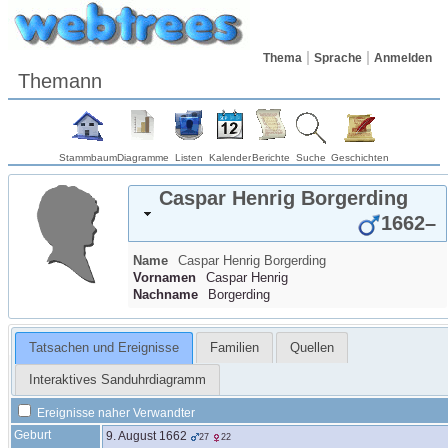
Thema
Sprache
Anmelden
Themann
Stammbaum
Diagramme
Listen
Kalender
Berichte
Suche
Geschichten
Caspar Henrig
Borgerding
1662
–
Name
Caspar Henrig
Borgerding
Vornamen
Caspar Henrig
Nachname
Borgerding
Tatsachen und Ereignisse
Familien
Quellen
Interaktives Sanduhrdiagramm
Ereignisse naher Verwandter
Geburt
9. August 1662
27
22