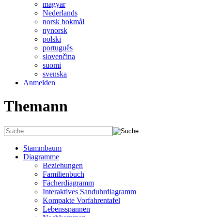
magyar
Nederlands
norsk bokmål
nynorsk
polski
português
slovenčina
suomi
svenska
Anmelden
Themann
Stammbaum
Diagramme
Beziehungen
Familienbuch
Fächerdiagramm
Interaktives Sanduhrdiagramm
Kompakte Vorfahrentafel
Lebensspannen