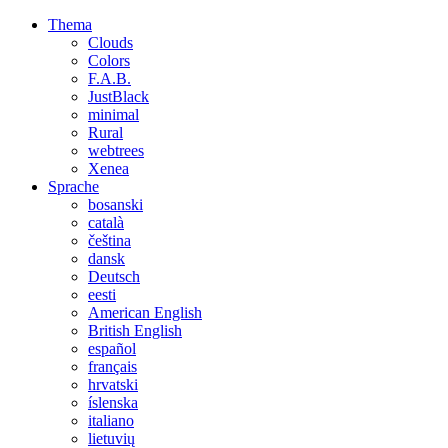
Thema
Clouds
Colors
F.A.B.
JustBlack
minimal
Rural
webtrees
Xenea
Sprache
bosanski
català
čeština
dansk
Deutsch
eesti
American English
British English
español
français
hrvatski
íslenska
italiano
lietuvių