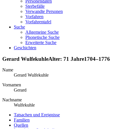
Personendaten
Sterbefälle
Verwandte Personen
Vorfahren
Vorfahrentafel
Suche
Allgemeine Suche
Phonetische Suche
Erweiterte Suche
Geschichten
Gerard
Wulfekuhle
Alter:
71 Jahre
1704
–
1776
Name
Gerard
Wulfekuhle
Vornamen
Gerard
Nachname
Wulfekuhle
Tatsachen und Ereignisse
Familien
Quellen