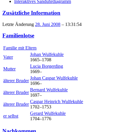
Interaktives Sanduhrdiagramm
Zusätzliche Information
Letzte Änderung
28. Juni 2008
–
13:31:54
Familienlotse
Familie mit Eltern
Johan
Wulfekuhle
Vater
1665
–
1708
Lucia
Borgerding
Mutter
1669
–
Johan Caspar
Wulfekuhle
älterer Bruder
1696
–
Bernard
Wulfekuhle
älterer Bruder
1697
–
Caspar Heinrich
Wulfekuhle
älterer Bruder
1702
–
1753
Gerard
Wulfekuhle
er selbst
1704
–
1776
Nachkommen