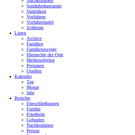
Nachkommen
Sanduhrdiagramm
Statistiken
Vorfahren
Vorfahrentafel
Zeitleiste
Listen
Archive
Familien
Familienzweige
Hierarchie der Orte
Medienobjekte
Personen
Quellen
Kalender
Tag
Monat
Jahr
Berichte
Eheschließungen
Familie
Friedhöfe
Geburten
Nachkommen
Person