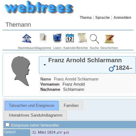
Thema
Sprache
Anmelden
Themann
Stammbaum
Diagramme
Listen
Kalender
Berichte
Suche
Geschichten
Franz Arnold
Schlarmann
1824
–
Name
Franz Arnold
Schlarmann
Vornamen
Franz Arnold
Nachname
Schlarmann
Tatsachen und Ereignisse
Familien
Interaktives Sanduhrdiagramm
Ereignisse naher Verwandter
Geburt
11. März 1824
37
43