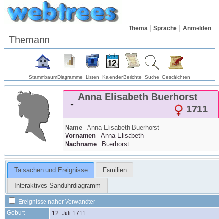
Thema
Sprache
Anmelden
Themann
Stammbaum
Diagramme
Listen
Kalender
Berichte
Suche
Geschichten
Anna Elisabeth
Buerhorst
1711
–
Name
Anna Elisabeth
Buerhorst
Vornamen
Anna Elisabeth
Nachname
Buerhorst
Tatsachen und Ereignisse
Familien
Interaktives Sanduhrdiagramm
Ereignisse naher Verwandter
Geburt
12. Juli 1711