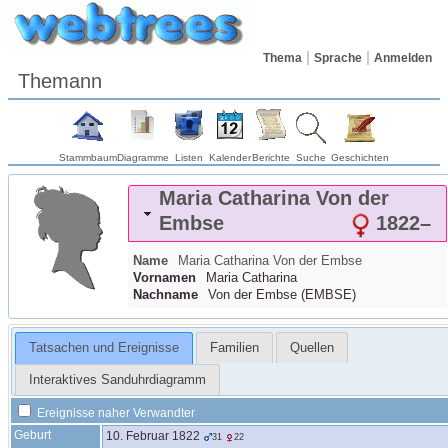
Thema
Sprache
Anmelden
Themann
Stammbaum
Diagramme
Listen
Kalender
Berichte
Suche
Geschichten
Maria Catharina
Von der
Embse
1822
–
Name
Maria Catharina
Von der Embse
Vornamen
Maria Catharina
Nachname
Von der Embse
(
EMBSE
)
Tatsachen und Ereignisse
Familien
Quellen
Interaktives Sanduhrdiagramm
Ereignisse naher Verwandter
Geburt
10. Februar 1822
31
22