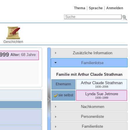
Thema
Sprache
Anmelden
Geschichten
Zusätzliche Information
999
Alter:
68 Jahre
Familienlotse
Familie mit
Arthur Claude
Strathman
Arthur Claude
Strathman
Ehemann
1930
–
2006
Lynda Sue
Jetmore
sie selbst
1930
–
1999
Nachkommen
Personenliste
Familienliste