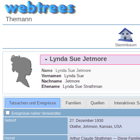
Themann
Stammbaum
Lynda Sue
Jetmore
Name
Lynda Sue
Jetmore
Vornamen
Lynda Sue
Nachname
Jetmore
Ehename
Lynda Sue Strathman
Tatsachen und Ereignisse
Familien
Quellen
Interaktives 
Ereignisse naher Verwandter
Geburt
27. Dezember 1930
Olathe, Johnson, Kansas, USA
Heirat
Arthur Claude
Strathman
—
Diese Famili