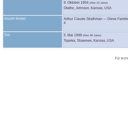
9. Oktober 1954
(Alter 23 Jahre)
Olathe, Johnson, Kansas, USA
Anzahl Kinder
Arthur Claude
Strathman
—
Diese Famili
4
Tod
5. Mai 1999
(Alter 68 Jahre)
Topeka, Shawnee, Kansas, USA
Für tech