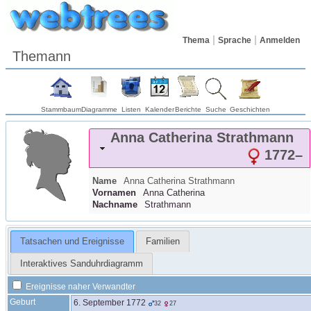
Thema
Sprache
Anmelden
Themann
Stammbaum
Diagramme
Listen
Kalender
Berichte
Suche
Geschichten
Anna Catherina
Strathmann
1772
–
Name
Anna Catherina
Strathmann
Vornamen
Anna Catherina
Nachname
Strathmann
Tatsachen und Ereignisse
Familien
Interaktives Sanduhrdiagramm
Ereignisse naher Verwandter
Geburt
6. September 1772
32
27