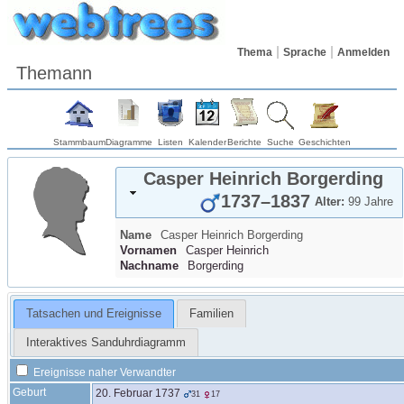
Thema
Sprache
Anmelden
Themann
Stammbaum
Diagramme
Listen
Kalender
Berichte
Suche
Geschichten
Casper Heinrich
Borgerding
1737
–
1837
Alter:
99 Jahre
Name
Casper Heinrich
Borgerding
Vornamen
Casper Heinrich
Nachname
Borgerding
Tatsachen und Ereignisse
Familien
Interaktives Sanduhrdiagramm
Ereignisse naher Verwandter
Geburt
20. Februar 1737
31
17