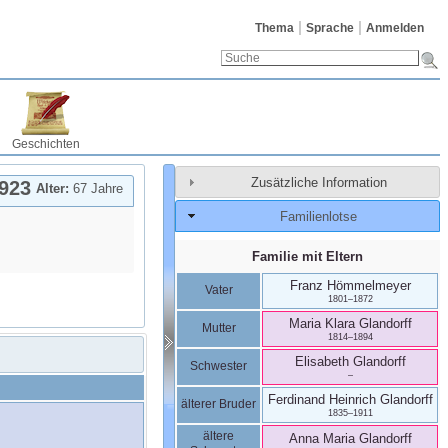
Thema
Sprache
Anmelden
Geschichten
Zusätzliche Information
923
Alter:
67 Jahre
Familienlotse
Familie mit Eltern
Franz
Hömmelmeyer
Vater
1801
–
1872
Maria Klara
Glandorff
Mutter
1814
–
1894
Elisabeth
Glandorff
Schwester
–
Ferdinand Heinrich
Glandorff
älterer Bruder
1835
–
1911
ältere
Anna Maria
Glandorff