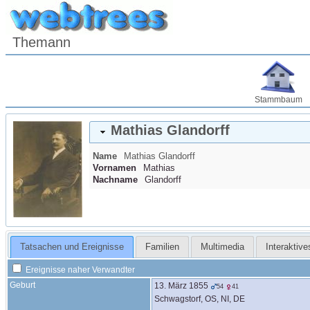
Themann
Stammbaum
Mathias
Glandorff
Name
Mathias
Glandorff
Vornamen
Mathias
Nachname
Glandorff
Tatsachen und Ereignisse
Familien
Multimedia
Interaktiv
Ereignisse naher Verwandter
Geburt
13. März 1855
54
41
Schwagstorf, OS, NI, DE