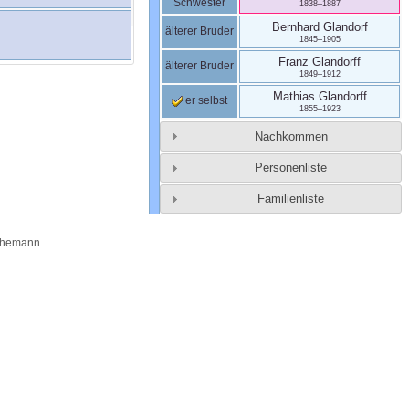
Schwester
1838
–
1887
Bernhard
Glandorf
älterer Bruder
1845
–
1905
Franz
Glandorff
älterer Bruder
1849
–
1912
Mathias
Glandorff
er selbst
1855
–
1923
Nachkommen
Personenliste
Familienliste
Themann
.