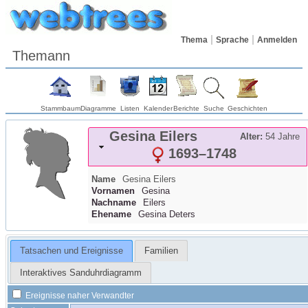
Thema
Sprache
Anmelden
Themann
Stammbaum
Diagramme
Listen
Kalender
Berichte
Suche
Geschichten
Gesina
Eilers
Alter:
54 Jahre
1693
–
1748
Name
Gesina
Eilers
Vornamen
Gesina
Nachname
Eilers
Ehename
Gesina Deters
Tatsachen und Ereignisse
Familien
Interaktives Sanduhrdiagramm
Ereignisse naher Verwandter