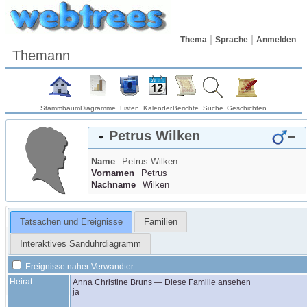
Thema
Sprache
Anmelden
Themann
Stammbaum
Diagramme
Listen
Kalender
Berichte
Suche
Geschichten
Petrus
Wilken
–
Name
Petrus
Wilken
Vornamen
Petrus
Nachname
Wilken
Tatsachen und Ereignisse
Familien
Interaktives Sanduhrdiagramm
Ereignisse naher Verwandter
Heirat
Anna Christine
Bruns
—
Diese Familie ansehen
ja