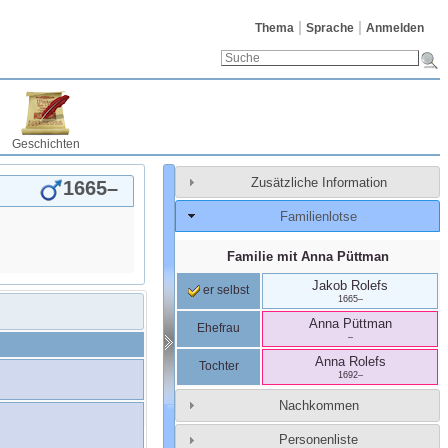
Thema
Sprache
Anmelden
Geschichten
Zusätzliche Information
1665
–
Familienlotse
Familie mit
Anna
Püttman
Jakob
Rolefs
er selbst
1665
–
Anna
Püttman
Ehefrau
–
Anna
Rolefs
Tochter
1692
–
Nachkommen
Personenliste