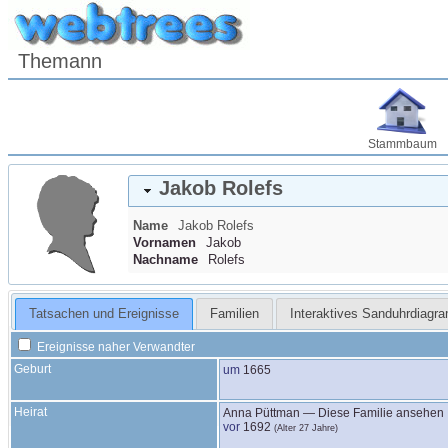
Themann
Stammbaum
Jakob
Rolefs
Name
Jakob
Rolefs
Vornamen
Jakob
Nachname
Rolefs
Tatsachen und Ereignisse
Familien
Interaktives Sanduhrdiagr
Ereignisse naher Verwandter
Geburt
um
1665
Heirat
Anna
Püttman
—
Diese Familie ansehen
vor
1692
(Alter 27 Jahre)