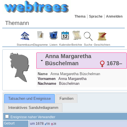
Thema
Sprache
Anmelden
Themann
Stammbaum
Diagramme
Listen
Kalender
Berichte
Suche
Geschichten
Anna Margaretha
Büschelman
1678
–
Name
Anna Margaretha
Büschelman
Vornamen
Anna Margaretha
Nachname
Büschelman
Tatsachen und Ereignisse
Familien
Interaktives Sanduhrdiagramm
Ereignisse naher Verwandter
Geburt
um
1678
35
28