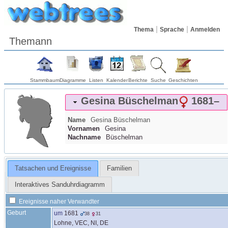
Thema
Sprache
Anmelden
Themann
Stammbaum
Diagramme
Listen
Kalender
Berichte
Suche
Geschichten
Gesina
Büschelman
1681
–
Name
Gesina
Büschelman
Vornamen
Gesina
Nachname
Büschelman
Tatsachen und Ereignisse
Familien
Interaktives Sanduhrdiagramm
Ereignisse naher Verwandter
Geburt
um
1681
38
31
Lohne, VEC, NI, DE