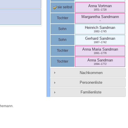
Anna
Vortman
sie selbst
1651
–
1728
Margaretha
Sandmann
Tochter
–
Heinrich
Sandman
Sohn
1682
–
1745
Gerhard
Sandman
Sohn
1687
–
1742
Anna Maria
Sandman
Tochter
1691
–
1776
Anna
Sandman
Tochter
1694
–
1772
Nachkommen
Personenliste
Familienliste
Themann
.