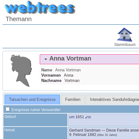
Themann
Stammbaum
Anna
Vortman
Name
Anna
Vortman
Vornamen
Anna
Nachname
Vortman
Tatsachen und Ereignisse
Familien
Interaktives Sanduhrdiagr
Ereignisse naher Verwandter
Geburt
um
1651
26
Heirat
Gerhard
Sandman
—
Diese Familie ans
9. Februar 1682
(Alter 31 Jahre)