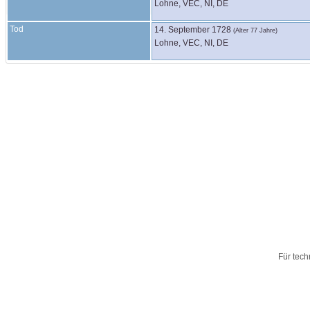
Lohne, VEC, NI, DE
Tod
14. September 1728
(Alter 77 Jahre)
Lohne, VEC, NI, DE
Für tech