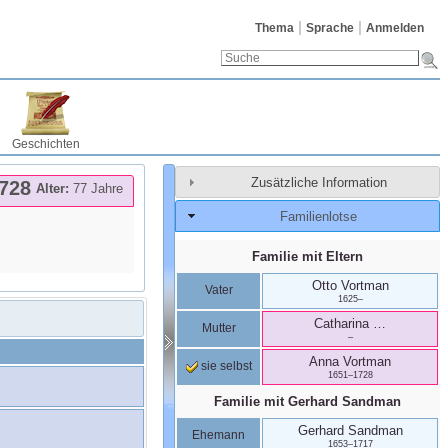
Thema
Sprache
Anmelden
Geschichten
Zusätzliche Information
728
Alter:
77 Jahre
Familienlotse
Familie mit Eltern
Otto
Vortman
Vater
1625
–
Catharina
…
Mutter
–
Anna
Vortman
sie selbst
1651
–
1728
Familie mit
Gerhard
Sandman
Gerhard
Sandman
Ehemann
1653
–
1717