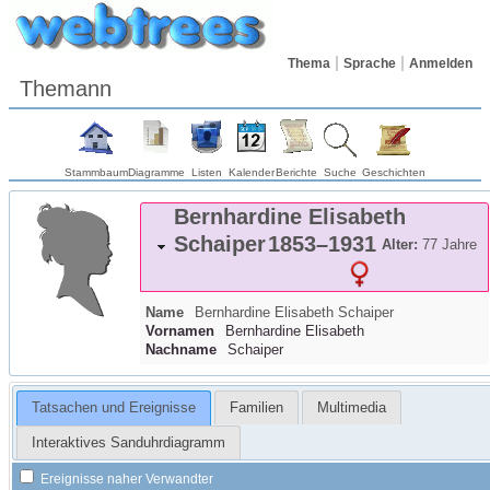
Thema
Sprache
Anmelden
Themann
Stammbaum
Diagramme
Listen
Kalender
Berichte
Suche
Geschichten
Bernhardine Elisabeth
Schaiper
1853
–
1931
Alter:
77 Jahre
Name
Bernhardine Elisabeth
Schaiper
Vornamen
Bernhardine Elisabeth
Nachname
Schaiper
Tatsachen und Ereignisse
Familien
Multimedia
Interaktives Sanduhrdiagramm
Ereignisse naher Verwandter