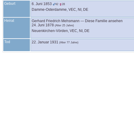
Geburt
6. Juni 1853
42
28
Damme-Osterdamme, VEC, NI, DE
Heirat
Gerhard Friedrich
Mehsmann
—
Diese Familie ansehen
24. Juni 1878
(Alter 25 Jahre)
Neuenkirchen-Vörden, VEC, NI, DE
Tod
22. Januar 1931
(Alter 77 Jahre)