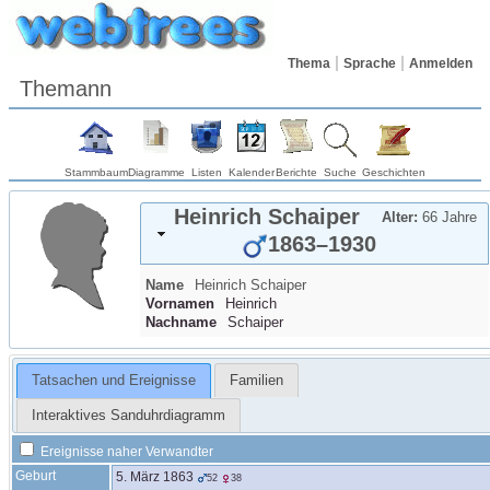
Thema
Sprache
Anmelden
Themann
Stammbaum
Diagramme
Listen
Kalender
Berichte
Suche
Geschichten
Heinrich
Schaiper
Alter:
66 Jahre
1863
–
1930
Name
Heinrich
Schaiper
Vornamen
Heinrich
Nachname
Schaiper
Tatsachen und Ereignisse
Familien
Interaktives Sanduhrdiagramm
Ereignisse naher Verwandter
Geburt
5. März 1863
52
38