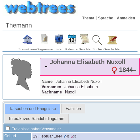
Thema
Sprache
Anmelden
Themann
Stammbaum
Diagramme
Listen
Kalender
Berichte
Suche
Geschichten
Johanna Elisabeth
Nuxoll
1844
–
Name
Johanna Elisabeth
Nuxoll
Vornamen
Johanna Elisabeth
Nachname
Nuxoll
Tatsachen und Ereignisse
Familien
Interaktives Sanduhrdiagramm
Ereignisse naher Verwandter
Geburt
29. Februar 1844
42
39