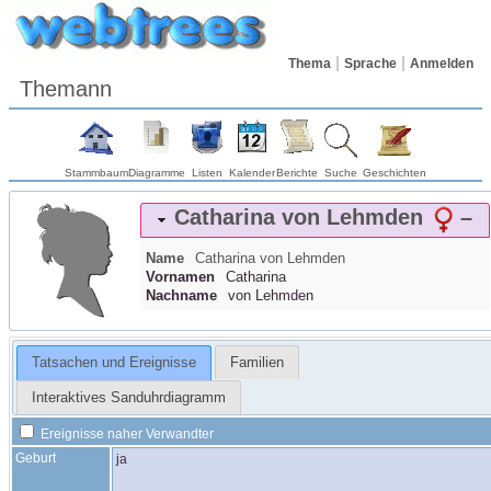
Thema
Sprache
Anmelden
Themann
Stammbaum
Diagramme
Listen
Kalender
Berichte
Suche
Geschichten
Catharina
von Lehmden
–
Name
Catharina
von Lehmden
Vornamen
Catharina
Nachname
von Lehmden
Tatsachen und Ereignisse
Familien
Interaktives Sanduhrdiagramm
Ereignisse naher Verwandter
Geburt
ja