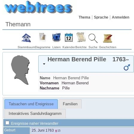
Thema
Sprache
Anmelden
Themann
Stammbaum
Diagramme
Listen
Kalender
Berichte
Suche
Geschichten
Herman Berend
Pille
1763
–
Name
Herman Berend
Pille
Vornamen
Herman Berend
Nachname
Pille
Tatsachen und Ereignisse
Familien
Interaktives Sanduhrdiagramm
Ereignisse naher Verwandter
Geburt
25. Juni 1763
15