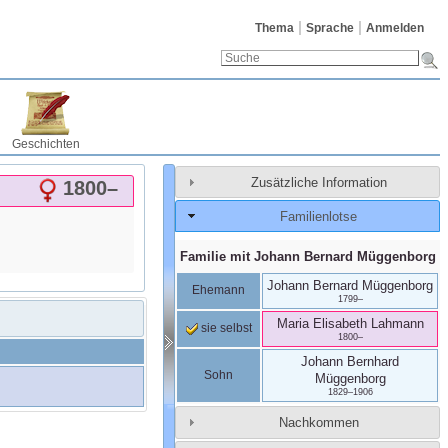
Thema
Sprache
Anmelden
Geschichten
Zusätzliche Information
1800
–
Familienlotse
Familie mit
Johann Bernard
Müggenborg
Johann Bernard
Müggenborg
Ehemann
1799
–
Maria Elisabeth
Lahmann
sie selbst
1800
–
Johann Bernhard
Sohn
Müggenborg
1829
–
1906
Nachkommen