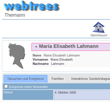
Themann
Stammbaum
Maria Elisabeth
Lahmann
Name
Maria Elisabeth
Lahmann
Vornamen
Maria Elisabeth
Nachname
Lahmann
Tatsachen und Ereignisse
Familien
Interaktives Sanduhrdiagr
Ereignisse naher Verwandter
Geburt
4. Oktober 1800