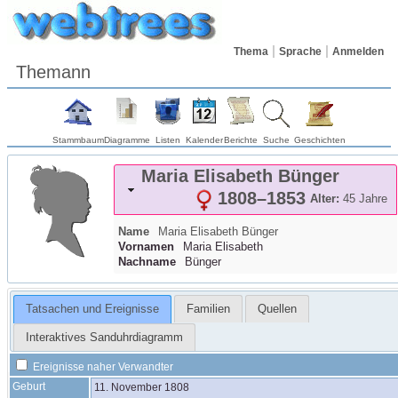
Thema
Sprache
Anmelden
Themann
Stammbaum
Diagramme
Listen
Kalender
Berichte
Suche
Geschichten
Maria Elisabeth
Bünger
1808
–
1853
Alter:
45 Jahre
Name
Maria Elisabeth
Bünger
Vornamen
Maria Elisabeth
Nachname
Bünger
Tatsachen und Ereignisse
Familien
Quellen
Interaktives Sanduhrdiagramm
Ereignisse naher Verwandter
Geburt
11. November 1808