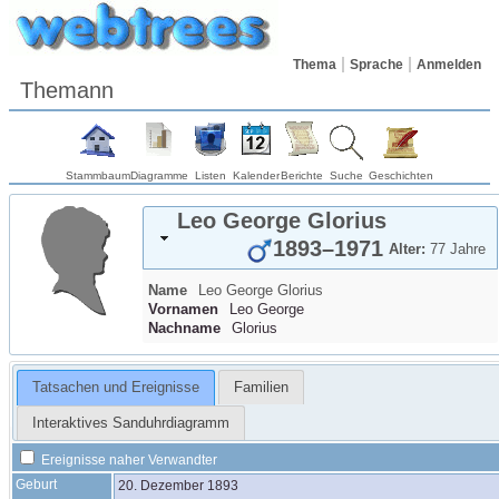
Thema
Sprache
Anmelden
Themann
Stammbaum
Diagramme
Listen
Kalender
Berichte
Suche
Geschichten
Leo George
Glorius
1893
–
1971
Alter:
77 Jahre
Name
Leo George
Glorius
Vornamen
Leo George
Nachname
Glorius
Tatsachen und Ereignisse
Familien
Interaktives Sanduhrdiagramm
Ereignisse naher Verwandter
Geburt
20. Dezember 1893