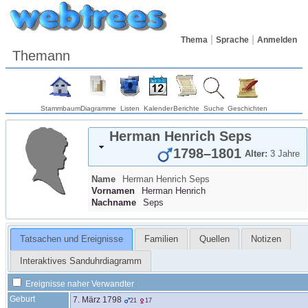
Thema
Sprache
Anmelden
Themann
Stammbaum
Diagramme
Listen
Kalender
Berichte
Suche
Geschichten
Herman Henrich
Seps
1798
–
1801
Alter:
3 Jahre
Name
Herman Henrich
Seps
Vornamen
Herman Henrich
Nachname
Seps
Tatsachen und Ereignisse
Familien
Quellen
Notizen
Interaktives Sanduhrdiagramm
Ereignisse naher Verwandter
Geburt
7. März 1798
21
17