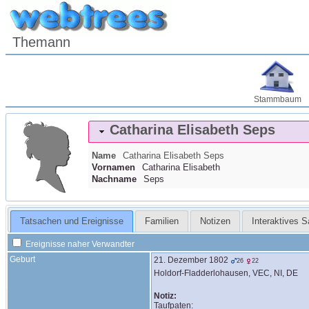
Themann
Stammbaum
Catharina Elisabeth
Seps
Name
Catharina Elisabeth
Seps
Vornamen
Catharina Elisabeth
Nachname
Seps
Tatsachen und Ereignisse
Familien
Notizen
Interaktives 
Ereignisse naher Verwandter
Geburt
21. Dezember 1802
26
22
Holdorf-Fladderlohausen, VEC, NI, DE
Notiz:
Taufpaten:
