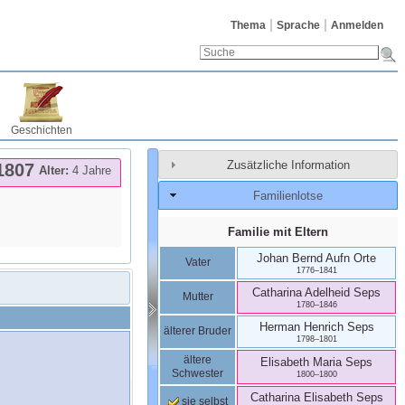
Thema
Sprache
Anmelden
Geschichten
Zusätzliche Information
1807
Alter:
4 Jahre
Familienlotse
Familie mit Eltern
Johan Bernd
Aufn Orte
Vater
1776
–
1841
Catharina Adelheid
Seps
Mutter
1780
–
1846
Herman Henrich
Seps
älterer Bruder
1798
–
1801
ältere
Elisabeth Maria
Seps
Schwester
1800
–
1800
Catharina Elisabeth
Seps
sie selbst