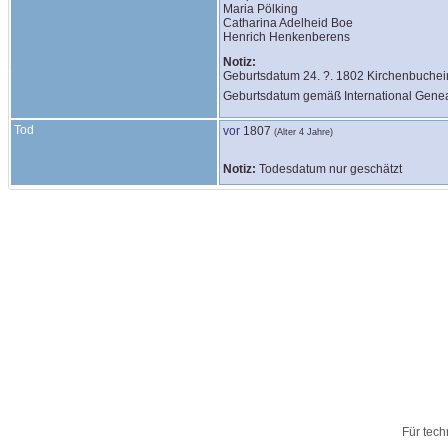
Maria Pölking

Catharina Adelheid Boe

Henrich Henkenberens
Notiz:
Geburtsdatum 24. ?. 1802 Kirchenbuchei
Geburtsdatum gemäß International Genea
Tod
vor
1807
(Alter 4 Jahre)
Notiz:
Todesdatum nur geschätzt
Für tech