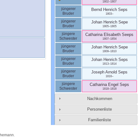
1802
–
1807
jüngerer
Bernd Henrich
Seps
Bruder
1803
–
jüngerer
Johan Henrich
Sepe
Bruder
1805
–
1805
jüngere
Catharina Elisabeth
Seeps
Schwester
1807
–
1854
jüngerer
Johan Henrich
Sepe
Bruder
1809
–
1810
jüngerer
Johan Henrich
Seps
Bruder
1813
–
1814
jüngerer
Joseph Arnold
Seps
Bruder
1816
–
jüngere
Catharina Engel
Seps
Schwester
1818
–
1818
Nachkommen
Personenliste
Familienliste
Themann
.