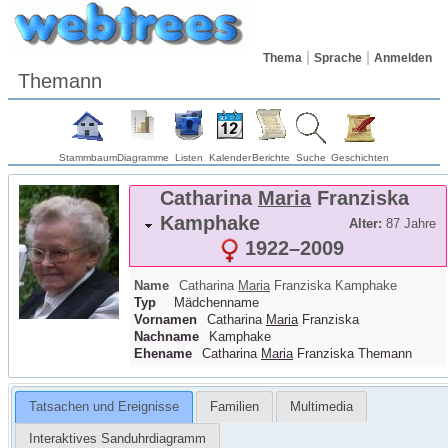
Thema
Sprache
Anmelden
Themann
Stammbaum
Diagramme
Listen
Kalender
Berichte
Suche
Geschichten
Catharina
Maria
Franziska
Kamphake
Alter:
87 Jahre
1922
–
2009
Name
Catharina
Maria
Franziska
Kamphake
Typ
Mädchenname
Vornamen
Catharina
Maria
Franziska
Nachname
Kamphake
Ehename
Catharina
Maria
Franziska Themann
Tatsachen und Ereignisse
Familien
Multimedia
Interaktives Sanduhrdiagramm