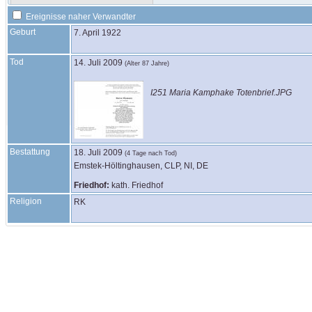
Ereignisse naher Verwandter
Geburt
7. April 1922
Tod
14. Juli 2009
(Alter 87 Jahre)
I251 Maria Kamphake Totenbrief.JPG
Bestattung
18. Juli 2009
(4 Tage nach Tod)
Emstek-Höltinghausen, CLP, NI, DE
Friedhof:
kath. Friedhof
Religion
RK