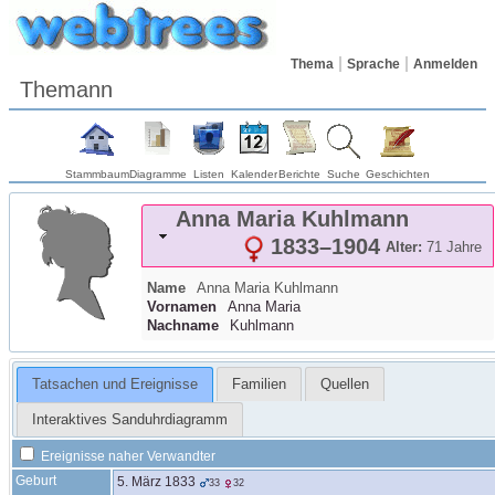
Thema
Sprache
Anmelden
Themann
Stammbaum
Diagramme
Listen
Kalender
Berichte
Suche
Geschichten
Anna Maria
Kuhlmann
1833
–
1904
Alter:
71 Jahre
Name
Anna Maria
Kuhlmann
Vornamen
Anna Maria
Nachname
Kuhlmann
Tatsachen und Ereignisse
Familien
Quellen
Interaktives Sanduhrdiagramm
Ereignisse naher Verwandter
Geburt
5. März 1833
33
32